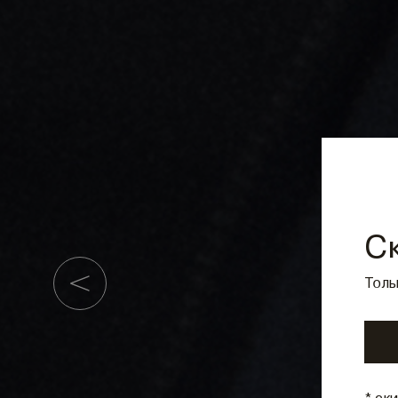
С
Толь