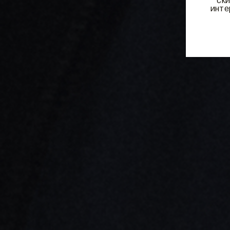
* ск
инте