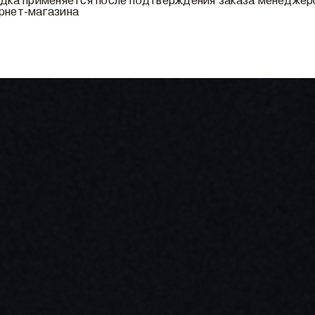
идка применяется после подтверждения заказа менедже
рнет-магазина