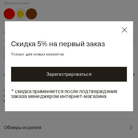
Люминесцент
Выберите размер
Скидка 5% на первый заказ
Только в бутиках
Только для новых клиентов
Зарегистрироваться
Артикул:
906059
Эффектная брошь ручной работы в виде хризантемы. Акссесуар
* скидка применяется после подтверждения
заказа менеджером интернет-магазина
выполнен из микромодала и шелка. Застежка - декоративная
булавка. Яркий акцент для вечернего образа и на каждый день.
Обмеры изделия