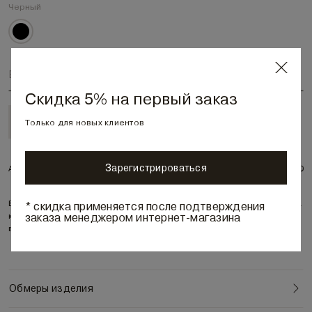
Черный
Выберите размер
Скидка 5% на первый заказ
В корзину • 7 140 ₽
Только для новых клиентов
Зарегистрироваться
Артикул:
282400
Вязаная косынка – бандана с декоративным кольцом выполнена на
* скидка применяется после подтверждения
заказа менеджером интернет-магазина
контрасте матовой текстуры вискозы с кашемиром и глянцевой
вискозы жаккардовым переплетением.
Обмеры изделия