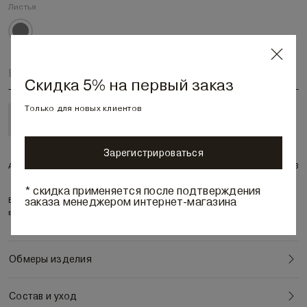
Листья
Выберите размер
Скидка 5% на первый заказ
Только для новых клиентов
В корзину • 6 090 ₽
Зарегистрироваться
Артикул:
9002053
* скидка применяется после подтверждения
заказа менеджером интернет-магазина
Воздушный палантин из 100% тенселя с орининальным принтом в
Обмеры изделия
Состав и уход