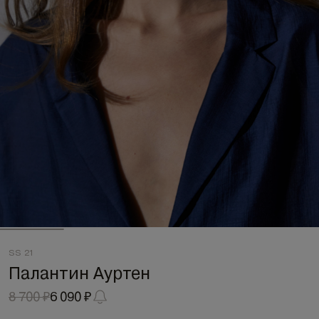
SS 21
Палантин Ауртен
8 700 ₽
6 090 ₽