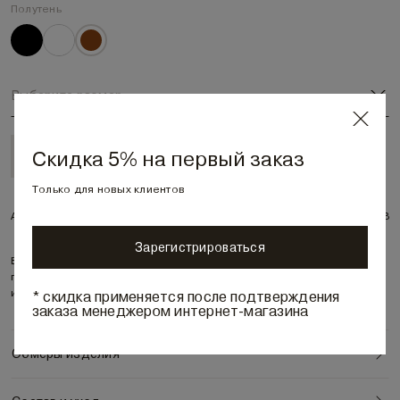
Полутень
Выберите размер
Скидка 5% на первый заказ
В корзину • 10 710 ₽
Только для новых клиентов
Артикул:
312678
Зарегистрироваться
Вязаный палантин из нежной вискозы с кашемиром. Выполнен
переплетением с абстрактным рисунком. Тонкое полотно делает
* скидка применяется после подтверждения
заказа менеджером интернет-магазина
Обмеры изделия