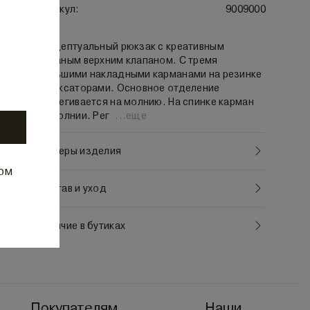
Артикул:
9009000
Концептуальный рюкзак с креативным
кожаным верхним клапаном. С тремя
большими накладными карманами на резинке
с фиксаторами. Основное отделение
застегивается на молнию. На спинке карман
на молнии. Рег
...
еще
Обмеры изделия
ром
Состав и уход
Наличие в бутиках
Покупателям
Наши