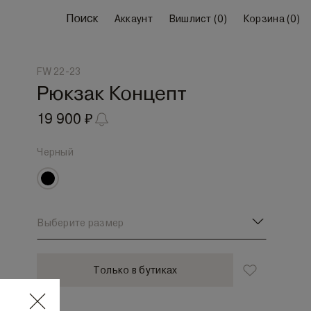
Поиск
Аккаунт
Вишлист (
0
)
Корзина (
0
)
FW 22-23
Рюкзак Концепт
19 900 ₽
Черный
Выберите размер
Только в бутиках