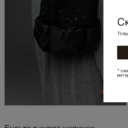
С
Толь
* ск
инте