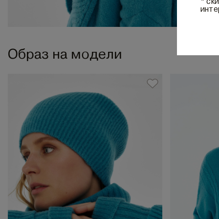
* ск
инте
Образ на модели