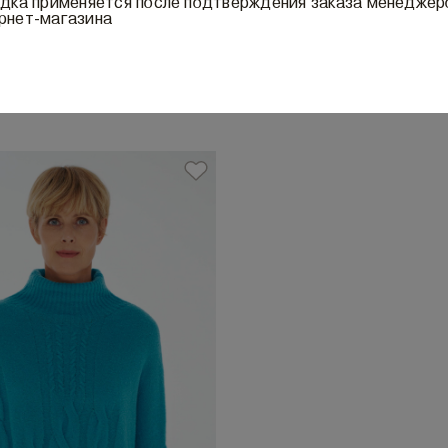
идка применяется после подтверждения заказа менедже
рнет-магазина