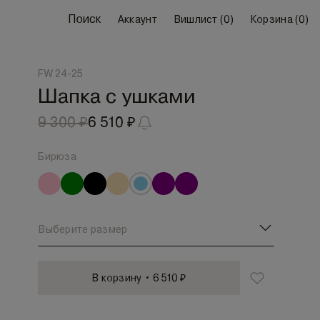
Поиск
Аккаунт
Вишлист (
0
)
Корзина (
0
)
FW 24-25
Шапка с ушками
9 300 ₽
6 510 ₽
Бирюза
Выберите размер
В корзину • 6 510 ₽