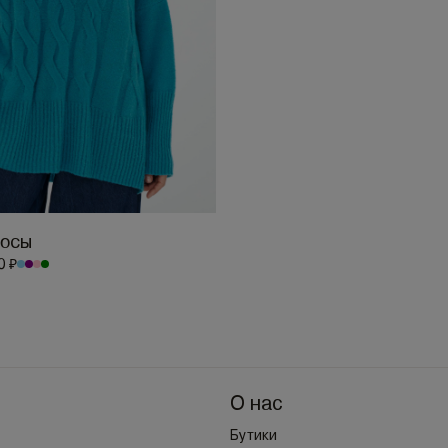
осы
0 ₽
О нас
Бутики