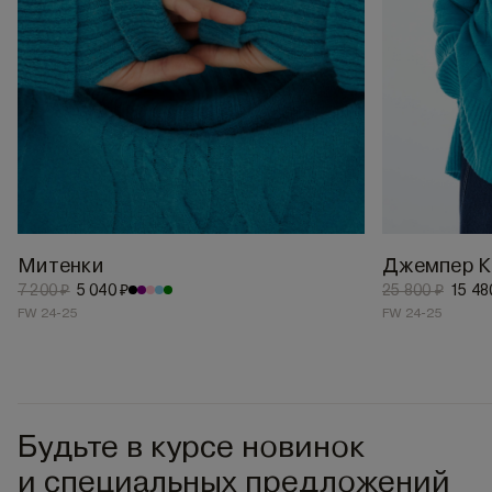
Митенки
Джемпер К
7 200 ₽
5 040 ₽
25 800 ₽
15 48
FW 24-25
FW 24-25
Будьте в курсе новинок
и специальных предложений