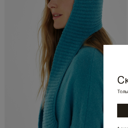
С
Толь