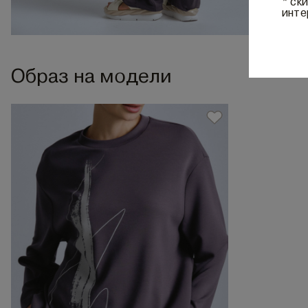
* ск
инте
Образ на модели