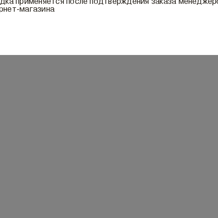
идка применяется после подтверждения заказа менедже
рнет-магазина