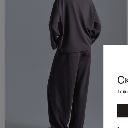
С
Толь