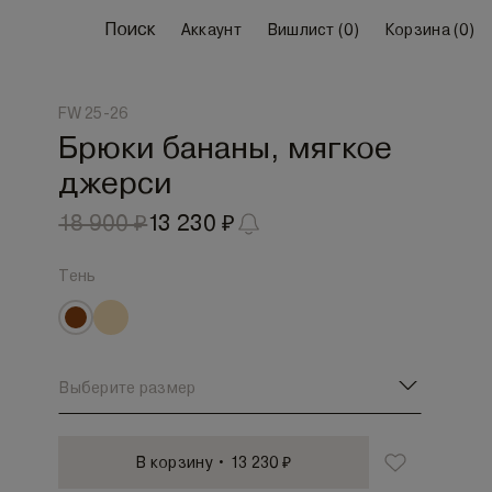
Поиск
Аккаунт
Вишлист (
0
)
Корзина (
0
)
FW 25-26
Брюки бананы, мягкое
джерси
18 900 ₽
13 230 ₽
Тень
Выберите размер
В корзину • 13 230 ₽