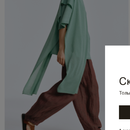
С
Толь