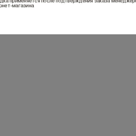
идка применяется после подтверждения заказа менедже
рнет-магазина