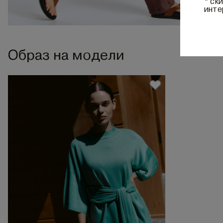
* ск
инте
Образ на модели