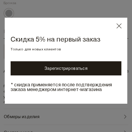
Бронза
Выберите размер
Скидка 5% на первый заказ
Только для новых клиентов
Только в бутиках
Зарегистрироваться
Артикул:
5925286
* скидка применяется после подтверждения
Платье для тех, кто ценит свободу, но не прочь пококетничать со
заказа менеджером интернет-магазина
стилем. Лаконичный вырез подчеркивает линию шеи. Верх платья
украшает веер складочек-защипов, которые расходятся к низу,
создавая изящны
...
еще
Обмеры изделия