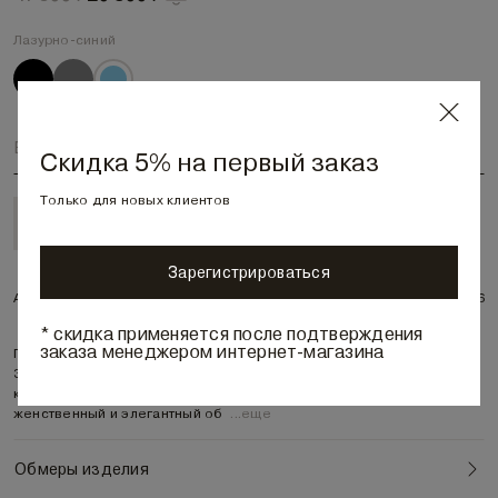
Лазурно-синий
Выберите размер
Скидка 5% на первый заказ
Только для новых клиентов
В корзину • 20 800 ₽
Зарегистрироваться
Артикул:
5625036
* скидка применяется после подтверждения
заказа менеджером интернет-магазина
Платье свободного кроя с комфортной мягкой посадкой.
Зауженная линия плеча — актуальный дизайнерский прием кроя,
который фиксирует внимание на изящности шеи и рук, создавая
женственный и элегантный об
...
еще
Обмеры изделия