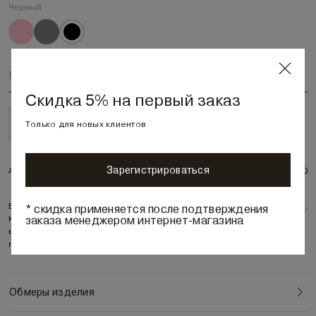
Черный
Выберите размер
Скидка 5% на первый заказ
В корзину • 10 290 ₽
Только для новых клиентов
Зарегистрироваться
Артикул:
252400
Вязаный джемпер с коротким рукавом полуприлегающего силуэта.
* скидка применяется после подтверждения
заказа менеджером интернет-магазина
Круглый вырез горловины. Выполнен из итальянской глянцевой
вискозы высокой степени крутки ластичным переплетением с
Обмеры изделия