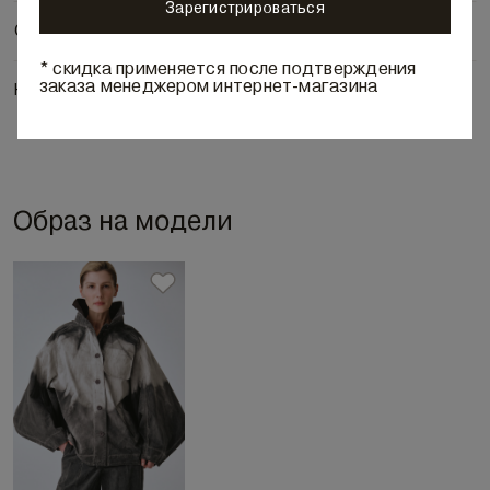
Зарегистрироваться
Состав и уход
* скидка применяется после подтверждения
заказа менеджером интернет-магазина
Наличие в бутиках
Образ на модели